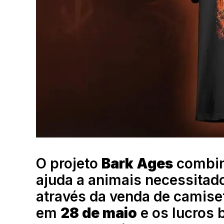
O projeto
Bark Ages
combin
ajuda a animais necessitad
através da venda de camise
em
28 de maio
e os lucros 