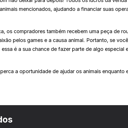
é bom não deixar para depois! Todos os lucros da venda
 animais mencionados, ajudando a financiar suas oper
nça, os compradores também recebem uma peça de ro
paixão pelos games e a causa animal. Portanto, se voc
essa é a sua chance de fazer parte de algo especial 
 perca a oportunidade de ajudar os animais enquanto 
dos