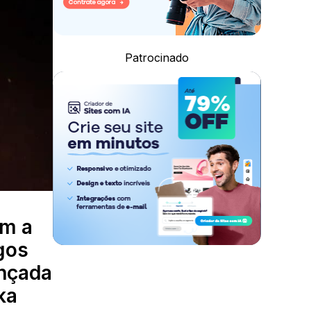
Patrocinado
m a
gos
ançada
ka