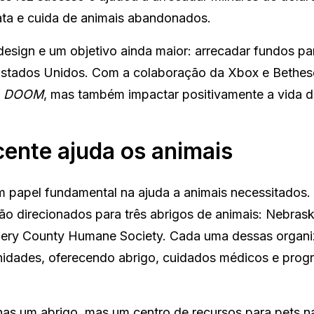
ata e cuida de animais abandonados.
esign e um objetivo ainda maior: arrecadar fundos par
 Estados Unidos. Com a colaboração da Xbox e Bethes
e
DOOM
, mas também impactar positivamente a vida d
ente ajuda os animais
 papel fundamental na ajuda a animais necessitados.
ão direcionados para três abrigos de animais: Nebras
ery County Humane Society. Cada uma dessas organ
idades, oferecendo abrigo, cuidados médicos e prog
as um abrigo, mas um centro de recursos para pets na