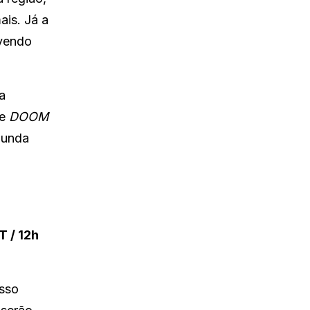
ais. Já a
ovendo
a
de
DOOM
gunda
T / 12h
Isso