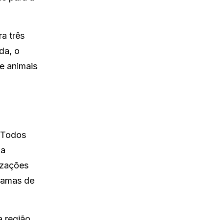
a três
da, o
e animais
 Todos
ka
izações
ramas de
 região,