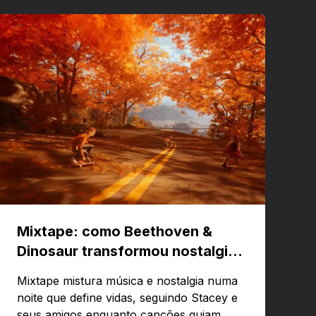
Mixtape: como Beethoven &
Dinosaur transformou nostalgia
em um jogo musical
Mixtape mistura música e nostalgia numa
noite que define vidas, seguindo Stacey e
seus amigos enquanto canções guiam