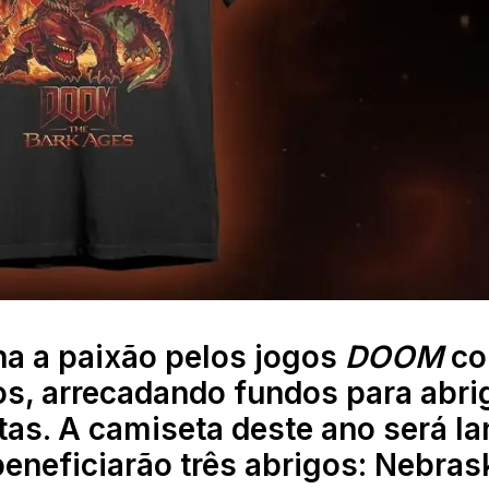
a a paixão pelos jogos
DOOM
co
os, arrecadando fundos para abri
tas. A camiseta deste ano será l
beneficiarão três abrigos: Nebras