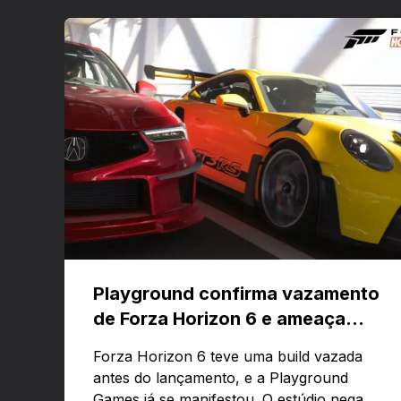
Playground confirma vazamento
de Forza Horizon 6 e ameaça
banir contas
Forza Horizon 6 teve uma build vazada
antes do lançamento, e a Playground
Games já se manifestou. O estúdio nega