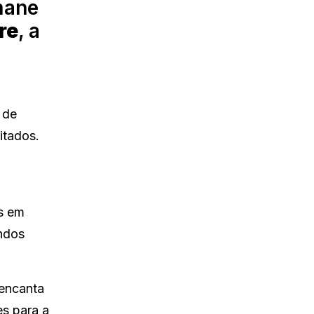
mane
re
, a
 de
itados.
is em
ndos
 encanta
es para a