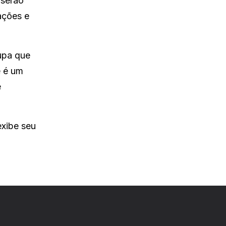
 serão
ações e
upa que
ê é um
e
exibe seu