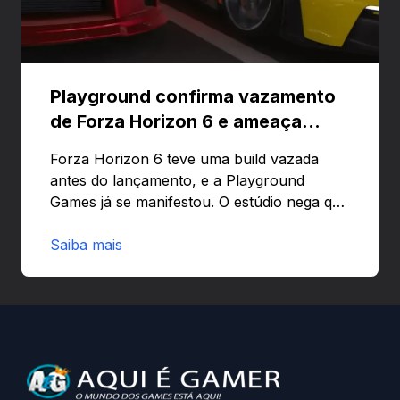
Playground confirma vazamento
de Forza Horizon 6 e ameaça
banir contas
Forza Horizon 6 teve uma build vazada
antes do lançamento, e a Playground
Games já se manifestou. O estúdio nega que
o problema tenha sido causado pelo
preload e avisa que quem usar versões não
Saiba mais
autorizadas pode ser banido ou ter o
hardware bloqueado. Quer entender como
a identificação via conta Xbox funciona e
quando começa o acesso antecipado?
Continue lendo.O vazamento e a resposta
da Playground: negação do preload,
medidas contra acessos não autorizados