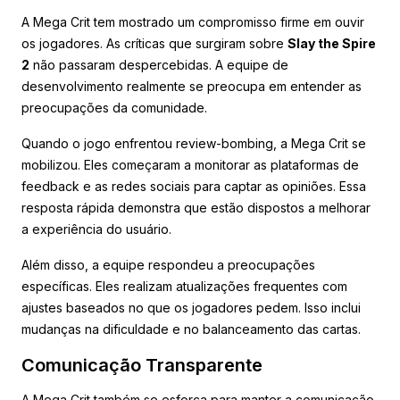
A Mega Crit tem mostrado um compromisso firme em ouvir
os jogadores. As críticas que surgiram sobre
Slay the Spire
2
não passaram despercebidas. A equipe de
desenvolvimento realmente se preocupa em entender as
preocupações da comunidade.
Quando o jogo enfrentou review-bombing, a Mega Crit se
mobilizou. Eles começaram a monitorar as plataformas de
feedback e as redes sociais para captar as opiniões. Essa
resposta rápida demonstra que estão dispostos a melhorar
a experiência do usuário.
Além disso, a equipe respondeu a preocupações
específicas. Eles realizam atualizações frequentes com
ajustes baseados no que os jogadores pedem. Isso inclui
mudanças na dificuldade e no balanceamento das cartas.
Comunicação Transparente
A Mega Crit também se esforça para manter a comunicação