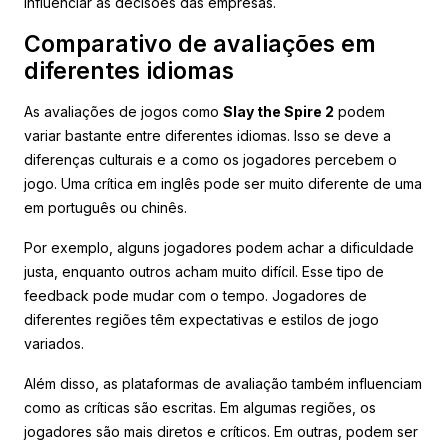
influenciar as decisões das empresas.
Comparativo de avaliações em
diferentes idiomas
As avaliações de jogos como
Slay the Spire 2
podem
variar bastante entre diferentes idiomas. Isso se deve a
diferenças culturais e a como os jogadores percebem o
jogo. Uma crítica em inglês pode ser muito diferente de uma
em português ou chinês.
Por exemplo, alguns jogadores podem achar a dificuldade
justa, enquanto outros acham muito difícil. Esse tipo de
feedback pode mudar com o tempo. Jogadores de
diferentes regiões têm expectativas e estilos de jogo
variados.
Além disso, as plataformas de avaliação também influenciam
como as críticas são escritas. Em algumas regiões, os
jogadores são mais diretos e críticos. Em outras, podem ser