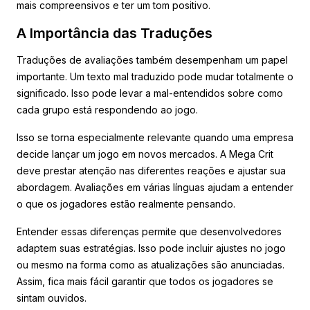
mais compreensivos e ter um tom positivo.
A Importância das Traduções
Traduções de avaliações também desempenham um papel
importante. Um texto mal traduzido pode mudar totalmente o
significado. Isso pode levar a mal-entendidos sobre como
cada grupo está respondendo ao jogo.
Isso se torna especialmente relevante quando uma empresa
decide lançar um jogo em novos mercados. A Mega Crit
deve prestar atenção nas diferentes reações e ajustar sua
abordagem. Avaliações em várias línguas ajudam a entender
o que os jogadores estão realmente pensando.
Entender essas diferenças permite que desenvolvedores
adaptem suas estratégias. Isso pode incluir ajustes no jogo
ou mesmo na forma como as atualizações são anunciadas.
Assim, fica mais fácil garantir que todos os jogadores se
sintam ouvidos.