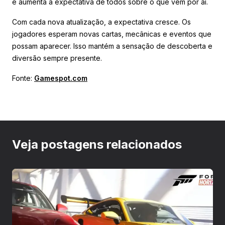
e aumenta a expectativa de todos sobre o que vem por aí.
Com cada nova atualização, a expectativa cresce. Os
jogadores esperam novas cartas, mecânicas e eventos que
possam aparecer. Isso mantém a sensação de descoberta e
diversão sempre presente.
Fonte:
Gamespot.com
Veja postagens relacionados