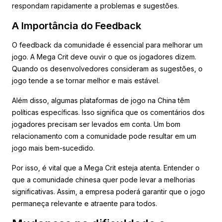
respondam rapidamente a problemas e sugestões.
A Importância do Feedback
O feedback da comunidade é essencial para melhorar um
jogo. A Mega Crit deve ouvir o que os jogadores dizem.
Quando os desenvolvedores consideram as sugestões, o
jogo tende a se tornar melhor e mais estável.
Além disso, algumas plataformas de jogo na China têm
políticas específicas. Isso significa que os comentários dos
jogadores precisam ser levados em conta. Um bom
relacionamento com a comunidade pode resultar em um
jogo mais bem-sucedido.
Por isso, é vital que a Mega Crit esteja atenta. Entender o
que a comunidade chinesa quer pode levar a melhorias
significativas. Assim, a empresa poderá garantir que o jogo
permaneça relevante e atraente para todos.