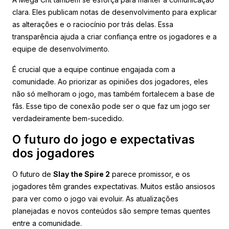
clara. Eles publicam notas de desenvolvimento para explicar
as alterações e o raciocínio por trás delas. Essa
transparência ajuda a criar confiança entre os jogadores e a
equipe de desenvolvimento.
É crucial que a equipe continue engajada com a
comunidade. Ao priorizar as opiniões dos jogadores, eles
não só melhoram o jogo, mas também fortalecem a base de
fãs. Esse tipo de conexão pode ser o que faz um jogo ser
verdadeiramente bem-sucedido.
O futuro do jogo e expectativas
dos jogadores
O futuro de
Slay the Spire 2
parece promissor, e os
jogadores têm grandes expectativas. Muitos estão ansiosos
para ver como o jogo vai evoluir. As atualizações
planejadas e novos conteúdos são sempre temas quentes
entre a comunidade.