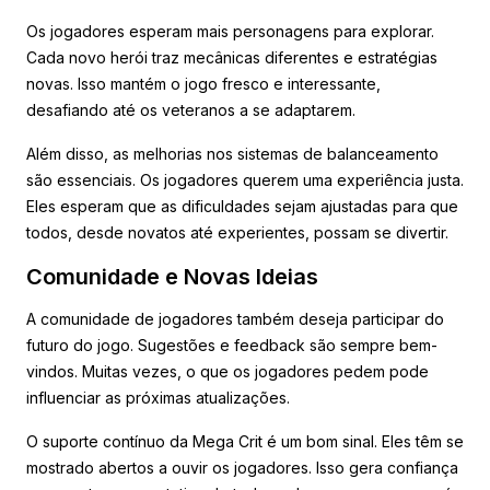
Os jogadores esperam mais personagens para explorar.
Cada novo herói traz mecânicas diferentes e estratégias
novas. Isso mantém o jogo fresco e interessante,
desafiando até os veteranos a se adaptarem.
Além disso, as melhorias nos sistemas de balanceamento
são essenciais. Os jogadores querem uma experiência justa.
Eles esperam que as dificuldades sejam ajustadas para que
todos, desde novatos até experientes, possam se divertir.
Comunidade e Novas Ideias
A comunidade de jogadores também deseja participar do
futuro do jogo. Sugestões e feedback são sempre bem-
vindos. Muitas vezes, o que os jogadores pedem pode
influenciar as próximas atualizações.
O suporte contínuo da Mega Crit é um bom sinal. Eles têm se
mostrado abertos a ouvir os jogadores. Isso gera confiança