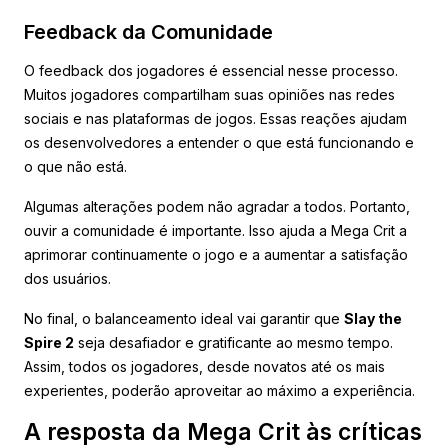
Feedback da Comunidade
O feedback dos jogadores é essencial nesse processo.
Muitos jogadores compartilham suas opiniões nas redes
sociais e nas plataformas de jogos. Essas reações ajudam
os desenvolvedores a entender o que está funcionando e
o que não está.
Algumas alterações podem não agradar a todos. Portanto,
ouvir a comunidade é importante. Isso ajuda a Mega Crit a
aprimorar continuamente o jogo e a aumentar a satisfação
dos usuários.
No final, o balanceamento ideal vai garantir que
Slay the
Spire 2
seja desafiador e gratificante ao mesmo tempo.
Assim, todos os jogadores, desde novatos até os mais
experientes, poderão aproveitar ao máximo a experiência.
A resposta da Mega Crit às críticas