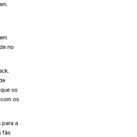
am.
 em
ade no
ack.
de
 que os
 com os
 para a
s fãs