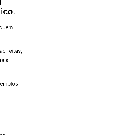
a
ico.
 quem
o feitas,
mais
xemplos