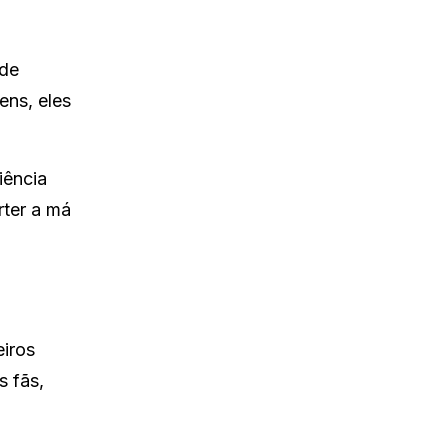
 de
ens, eles
iência
rter a má
iros
s fãs,