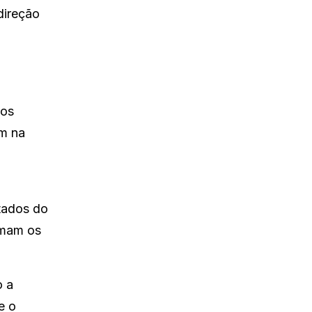
direção
 os
ém na
ctados do
amam os
o a
e o