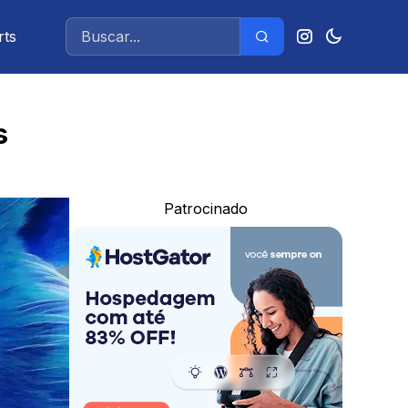
rts
s
Patrocinado