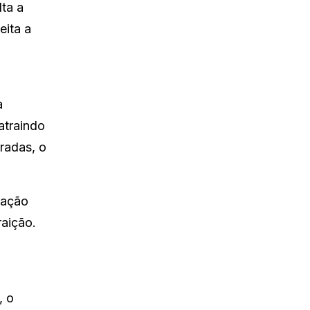
ta a
eita a
a
atraindo
oradas, o
mação
aição.
, o