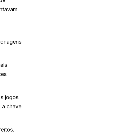
 de
entavam.
rsonagens
ais
tes
os jogos
o a chave
eitos.