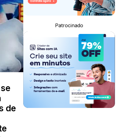
Patrocinado
 se
a
s de
te