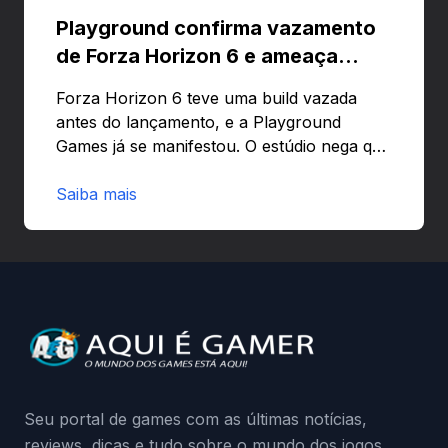
Playground confirma vazamento
de Forza Horizon 6 e ameaça
banir contas
Forza Horizon 6 teve uma build vazada
antes do lançamento, e a Playground
Games já se manifestou. O estúdio nega que
o problema tenha sido causado pelo
preload e avisa que quem usar versões não
Saiba mais
autorizadas pode ser banido ou ter o
hardware bloqueado. Quer entender como
a identificação via conta Xbox funciona e
quando começa o acesso antecipado?
Continue lendo.O vazamento e a resposta
da Playground: negação do preload,
medidas contra acessos não autorizados
(banimentos e bloqueio de hardware),…
Seu portal de games com as últimas notícias,
reviews, dicas e tudo sobre o mundo dos jogos.