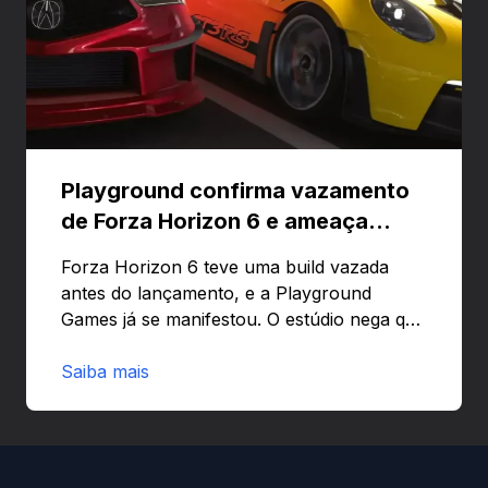
Playground confirma vazamento
de Forza Horizon 6 e ameaça
banir contas
Forza Horizon 6 teve uma build vazada
antes do lançamento, e a Playground
Games já se manifestou. O estúdio nega que
o problema tenha sido causado pelo
preload e avisa que quem usar versões não
Saiba mais
autorizadas pode ser banido ou ter o
hardware bloqueado. Quer entender como
a identificação via conta Xbox funciona e
quando começa o acesso antecipado?