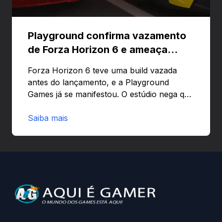
Playground confirma vazamento
de Forza Horizon 6 e ameaça
banir contas
Forza Horizon 6 teve uma build vazada
antes do lançamento, e a Playground
Games já se manifestou. O estúdio nega que
o problema tenha sido causado pelo
preload e avisa que quem usar versões não
Saiba mais
autorizadas pode ser banido ou ter o
hardware bloqueado. Quer entender como
a identificação via conta Xbox funciona e
quando começa o acesso antecipado?
Continue lendo.O vazamento e a resposta
da Playground: negação do preload,
medidas contra acessos não autorizados
(banimentos e bloqueio de hardware),…