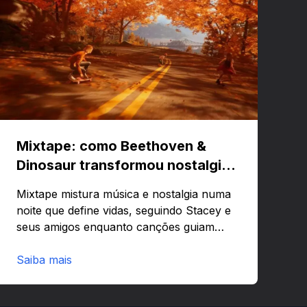
Mixtape: como Beethoven &
Dinosaur transformou nostalgia
em um jogo musical
Mixtape mistura música e nostalgia numa
noite que define vidas, seguindo Stacey e
seus amigos enquanto canções guiam
emoções e lembranças. Curioso para
saber como uma trilha pode virar
Saiba mais
estrutura narrativa e mecânica de jogo?
Fica por aqui que o papo rende.Visão