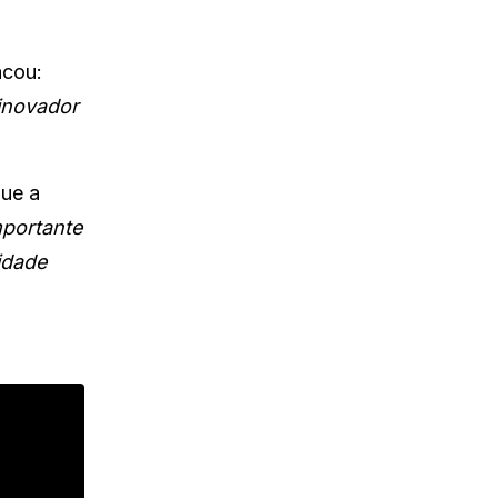
acou:
inovador
que a
portante
idade