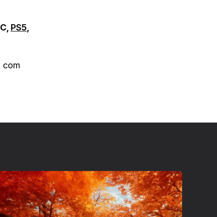
C,
PS5
,
a com