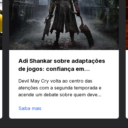
Adi Shankar sobre adaptações
de jogos: confiança em
criativos e Bloodborne
Devil May Cry volta ao centro das
atenções com a segunda temporada e
acende um debate sobre quem deve
comandar adaptações de jogos:
corporações ou criativos? Quer saber
Saiba mais
por que Adi Shankar acha que a
liberdade dos autores faz toda a