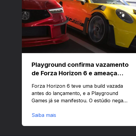
Playground confirma vazamento
de Forza Horizon 6 e ameaça
banir contas
Forza Horizon 6 teve uma build vazada
antes do lançamento, e a Playground
Games já se manifestou. O estúdio nega
que o problema tenha sido causado pelo
preload e avisa que quem usar versões
Saiba mais
não autorizadas pode ser banido ou ter o
hardware bloqueado. Quer entender