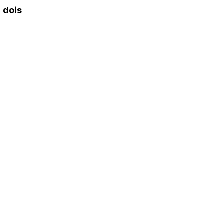
m
dois