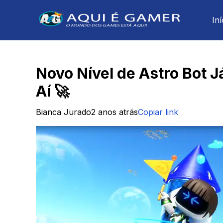
Iní
Novo Nível de Astro Bot J
Aí 🚀
Bianca Jurado
2 anos atrás
Copiar link