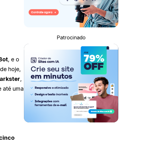
Patrocinado
Bot
, e o
 de hoje,
arkster
,
e até uma
cinco