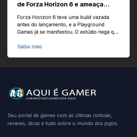
de Forza Horizon 6 e ameaça
banir contas
Forza Horizon 6 teve uma build vazada
antes do lançamento, e a Playground
Games já se manifestou. O estúdio nega que
o problema tenha sido causado pelo
preload e avisa que quem usar versões não
Saiba mais
autorizadas pode ser banido ou ter o
hardware bloqueado. Quer entender como
a identificação via conta Xbox funciona e
quando começa o acesso antecipado?
Continue lendo.O vazamento e a resposta
da Playground: negação do preload,
medidas contra acessos não autorizados
(banimentos e bloqueio de hardware),…
Seu portal de games com as últimas notícias,
reviews, dicas e tudo sobre o mundo dos jogos.