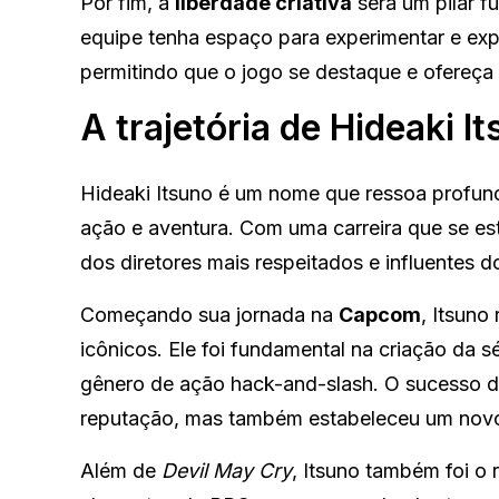
Por fim, a
liberdade criativa
será um pilar f
equipe tenha espaço para experimentar e exp
permitindo que o jogo se destaque e ofereça
A trajetória de Hideaki I
Hideaki Itsuno é um nome que ressoa profund
ação e aventura. Com uma carreira que se es
dos diretores mais respeitados e influentes do
Começando sua jornada na
Capcom
, Itsuno
icônicos. Ele foi fundamental na criação da s
gênero de ação hack-and-slash. O sucesso do 
reputação, mas também estabeleceu um novo
Além de
Devil May Cry
, Itsuno também foi o