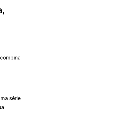
a,
e combina
uma série
ua