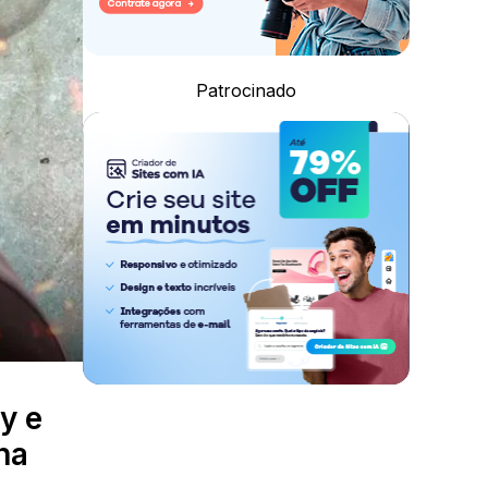
Patrocinado
y e
na