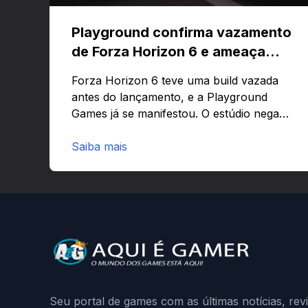
Playground confirma vazamento
de Forza Horizon 6 e ameaça
banir contas
Forza Horizon 6 teve uma build vazada
antes do lançamento, e a Playground
Games já se manifestou. O estúdio nega
que o problema tenha sido causado pelo
preload e avisa que quem usar versões
Saiba mais
não autorizadas pode ser banido ou ter o
hardware bloqueado. Quer entender
como a identificação via conta Xbox
funciona e quando começa o acesso
antecipado? Continue lendo.O vazamento
e a resposta da Playground: negação do
preload, medidas contra acessos não
autorizados (banimentos e bloqueio de
hardware),…
Seu portal de games com as últimas notícias, rev