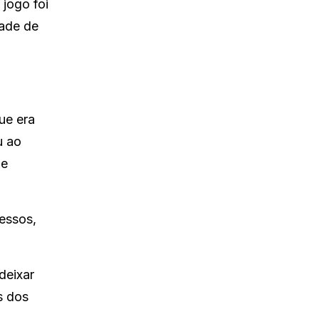
jogo foi
dade de
ue era
u ao
he
essos,
deixar
s dos