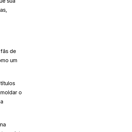
que sua
as,
 fãs de
como um
títulos
 moldar o
ua
ina