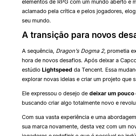
elementos de RPG com um mundo aberto e me
aclamado pela crítica e pelos jogadores, elo
seu mundo.
A transição para novos des
A sequência,
Dragon’s Dogma 2
, prometia e
hora de novos desafios. Após deixar a Capco
estúdio
Lightspeed
da Tencent. Essa mudanç
explorar novas ideias e criar um projeto que 
Ele expressou o desejo de
deixar um pouco 
buscando criar algo totalmente novo e revolu
Com sua vasta experiência e uma abordagem f
sua marca novamente, desta vez com um novo
jogadores e redefinir o que é possível na ind