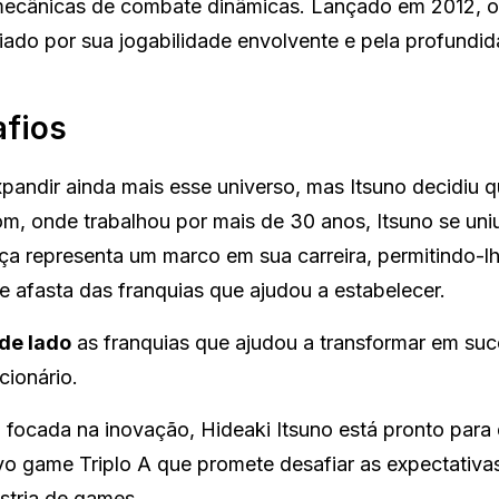
cânicas de combate dinâmicas. Lançado em 2012, o 
giado por sua jogabilidade envolvente e pela profundi
afios
xpandir ainda mais esse universo, mas Itsuno decidiu q
m, onde trabalhou por mais de 30 anos, Itsuno se uni
a representa um marco em sua carreira, permitindo-l
se afasta das franquias que ajudou a estabelecer.
de lado
as franquias que ajudou a transformar em suc
cionário.
ocada na inovação, Hideaki Itsuno está pronto para 
 game Triplo A que promete desafiar as expectativa
ústria de games.