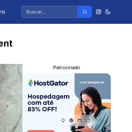
rts
ent
Patrocinado