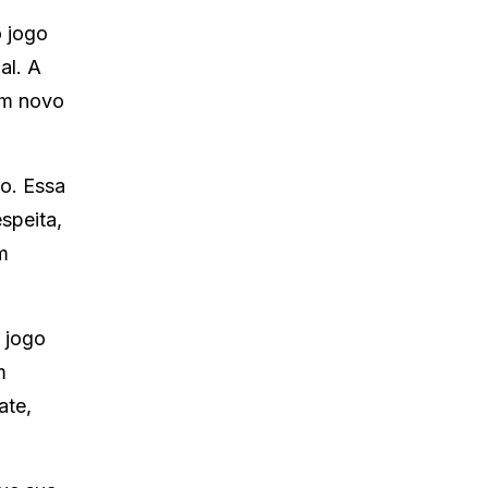
o jogo
al. A
 um novo
o. Essa
speita,
m
 jogo
m
ate,