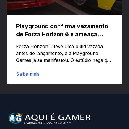
Playground confirma vazamento
de Forza Horizon 6 e ameaça
banir contas
Forza Horizon 6 teve uma build vazada
antes do lançamento, e a Playground
Games já se manifestou. O estúdio nega que
o problema tenha sido causado pelo
preload e avisa que quem usar versões não
Saiba mais
autorizadas pode ser banido ou ter o
hardware bloqueado. Quer entender como
a identificação via conta Xbox funciona e
quando começa o acesso antecipado?
Continue lendo.O vazamento e a resposta
da Playground: negação do preload,
medidas contra acessos não autorizados