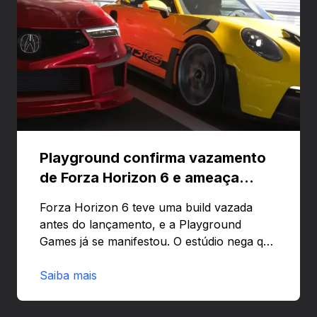
Playground confirma vazamento
de Forza Horizon 6 e ameaça
banir contas
Forza Horizon 6 teve uma build vazada
antes do lançamento, e a Playground
Games já se manifestou. O estúdio nega que
o problema tenha sido causado pelo
preload e avisa que quem usar versões não
Saiba mais
autorizadas pode ser banido ou ter o
hardware bloqueado. Quer entender como