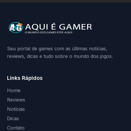
a identificação via conta Xbox funciona e
quando começa o acesso antecipado?
Continue lendo.O vazamento e a resposta
da Playground: negação do preload,
medidas contra acessos não autorizados
(banimentos e bloqueio de hardware),…
Seu portal de games com as últimas notícias,
reviews, dicas e tudo sobre o mundo dos jogos.
Links Rápidos
Home
Reviews
Notícias
Dicas
Contato