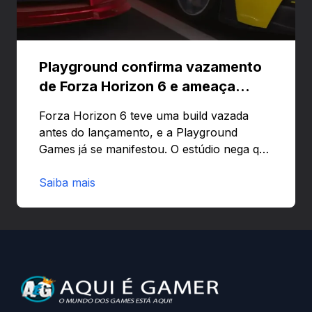
Playground confirma vazamento
de Forza Horizon 6 e ameaça
banir contas
Forza Horizon 6 teve uma build vazada
antes do lançamento, e a Playground
Games já se manifestou. O estúdio nega que
o problema tenha sido causado pelo
preload e avisa que quem usar versões não
Saiba mais
autorizadas pode ser banido ou ter o
hardware bloqueado. Quer entender como
a identificação via conta Xbox funciona e
quando começa o acesso antecipado?
Continue lendo.O vazamento e a resposta
da Playground: negação do preload,
medidas contra acessos não autorizados