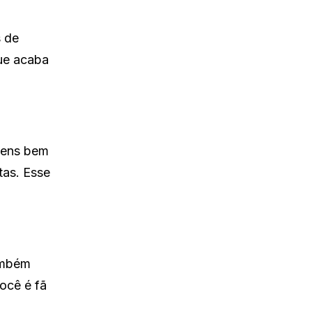
 de
que acaba
gens bem
tas. Esse
mbém
ocê é fã