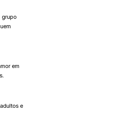
m grupo
 quem
 amor em
s.
adultos e