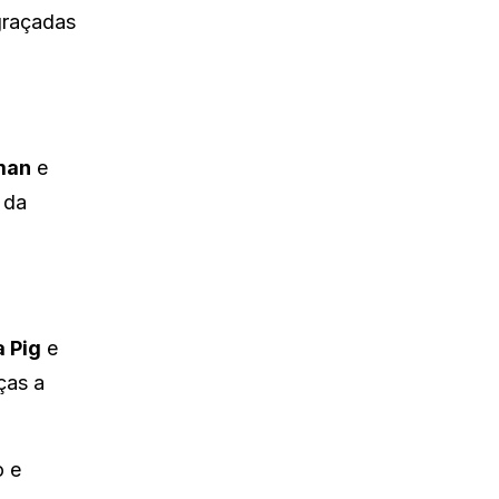
graçadas
man
e
 da
 Pig
e
ças a
o e