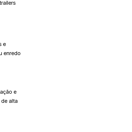
railers
s e
u enredo
 ação e
de alta