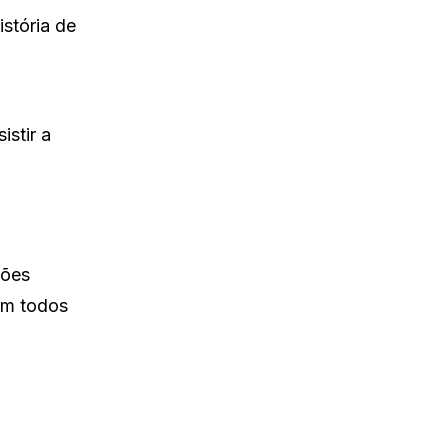
istória de
stir a
ções
em todos