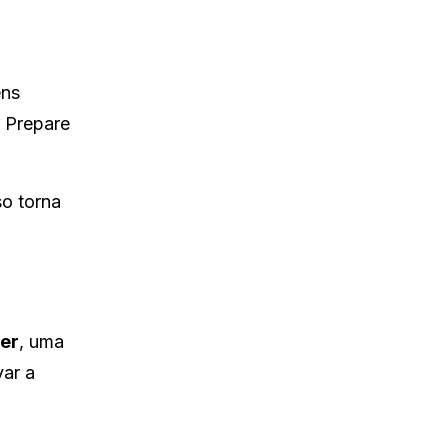
ens
. Prepare
so torna
er
, uma
var a