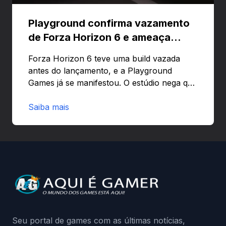
Playground confirma vazamento
de Forza Horizon 6 e ameaça
banir contas
Forza Horizon 6 teve uma build vazada
antes do lançamento, e a Playground
Games já se manifestou. O estúdio nega que
o problema tenha sido causado pelo
preload e avisa que quem usar versões não
Saiba mais
autorizadas pode ser banido ou ter o
hardware bloqueado. Quer entender como
a identificação via conta Xbox funciona e
quando começa o acesso antecipado?
Continue lendo.O vazamento e a resposta
da Playground: negação do preload,
medidas contra acessos não autorizados
(banimentos e bloqueio de hardware),…
Seu portal de games com as últimas notícias,