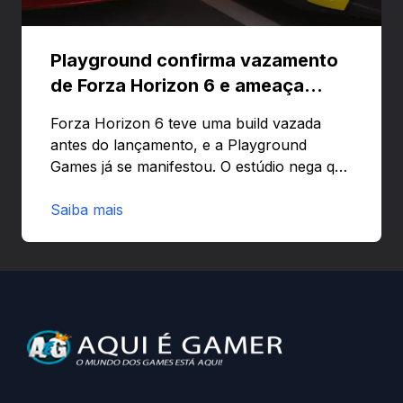
Playground confirma vazamento
de Forza Horizon 6 e ameaça
banir contas
Forza Horizon 6 teve uma build vazada
antes do lançamento, e a Playground
Games já se manifestou. O estúdio nega que
o problema tenha sido causado pelo
preload e avisa que quem usar versões não
Saiba mais
autorizadas pode ser banido ou ter o
hardware bloqueado. Quer entender como
a identificação via conta Xbox funciona e
quando começa o acesso antecipado?
Continue lendo.O vazamento e a resposta
da Playground: negação do preload,
medidas contra acessos não autorizados
(banimentos e bloqueio de hardware),…