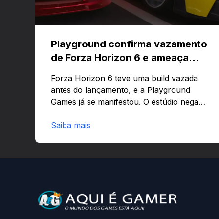
Playground confirma vazamento
de Forza Horizon 6 e ameaça
banir contas
Forza Horizon 6 teve uma build vazada
antes do lançamento, e a Playground
Games já se manifestou. O estúdio nega
que o problema tenha sido causado pelo
preload e avisa que quem usar versões
Saiba mais
não autorizadas pode ser banido ou ter o
hardware bloqueado. Quer entender
como a identificação via conta Xbox
funciona e quando começa o acesso
antecipado? Continue lendo.O vazamento
e a resposta da Playground: negação do
preload, medidas contra acessos não