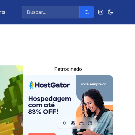
rts
e
Patrocinado