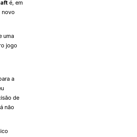
aft
é, em
o novo
te uma
ro jogo
para a
eu
cisão de
já não
sico