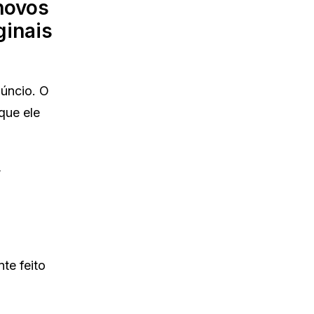
 novos
ginais
úncio. O
que ele
,
te feito