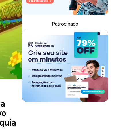
Patrocinado
u
ia
vo
nquia