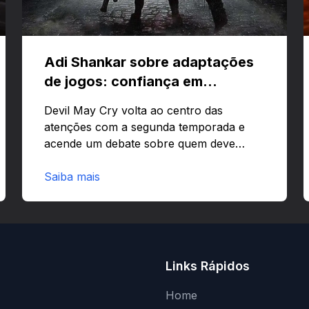
Adi Shankar sobre adaptações
de jogos: confiança em
criativos e Bloodborne
Devil May Cry volta ao centro das
atenções com a segunda temporada e
acende um debate sobre quem deve
comandar adaptações de jogos:
corporações ou criativos? Quer saber
Saiba mais
por que Adi Shankar acha que a
liberdade dos autores faz toda a
diferença?O legado de Adi Shankar e a
segunda temporada de Devil May CryAdi
Shankar ganhou fama por adaptar jogos
Links Rápidos
com forte visão autoral e estilo
marcante.Estilo e impactoShankar
Home