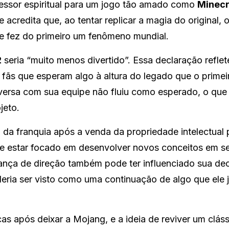
cessor espiritual para um jogo tão amado como
Minecr
e acredita que, ao tentar replicar a magia do original, 
ue fez do primeiro um fenômeno mundial.
2
seria “muito menos divertido”. Essa declaração refle
ãs que esperam algo à altura do legado que o primei
ersa com sua equipe não fluiu como esperado, o que
jeto.
u da franquia após a venda da propriedade intelectual 
ce estar focado em desenvolver novos conceitos em s
ança de direção também pode ter influenciado sua de
eria ser visto como uma continuação de algo que ele 
as após deixar a Mojang, e a ideia de reviver um clás