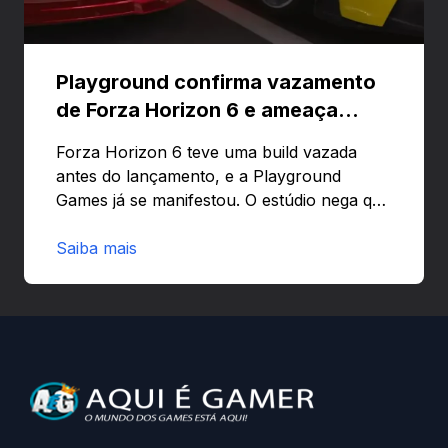
Playground confirma vazamento
de Forza Horizon 6 e ameaça
banir contas
Forza Horizon 6 teve uma build vazada
antes do lançamento, e a Playground
Games já se manifestou. O estúdio nega que
o problema tenha sido causado pelo
preload e avisa que quem usar versões não
Saiba mais
autorizadas pode ser banido ou ter o
hardware bloqueado. Quer entender como
a identificação via conta Xbox funciona e
quando começa o acesso antecipado?
Continue lendo.O vazamento e a resposta
da Playground: negação do preload,
medidas contra acessos não autorizados
(banimentos e bloqueio de hardware),…