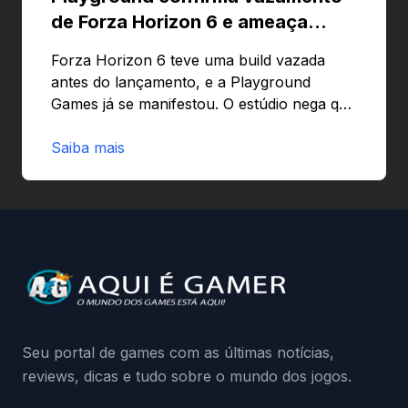
de Forza Horizon 6 e ameaça
banir contas
Forza Horizon 6 teve uma build vazada
antes do lançamento, e a Playground
Games já se manifestou. O estúdio nega que
o problema tenha sido causado pelo
preload e avisa que quem usar versões não
Saiba mais
autorizadas pode ser banido ou ter o
hardware bloqueado. Quer entender como
a identificação via conta Xbox funciona e
quando começa o acesso antecipado?
Continue lendo.O vazamento e a resposta
da Playground: negação do preload,
medidas contra acessos não autorizados
(banimentos e bloqueio de hardware),…
Seu portal de games com as últimas notícias,
reviews, dicas e tudo sobre o mundo dos jogos.