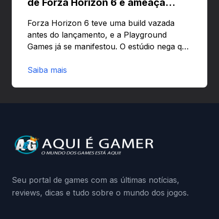
de Forza Horizon 6 e ameaça
banir contas
Forza Horizon 6 teve uma build vazada
antes do lançamento, e a Playground
Games já se manifestou. O estúdio nega que
o problema tenha sido causado pelo
preload e avisa que quem usar versões não
Saiba mais
autorizadas pode ser banido ou ter o
hardware bloqueado. Quer entender como
a identificação via conta Xbox funciona e
quando começa o acesso antecipado?
Continue lendo.O vazamento e a resposta
da Playground: negação do preload,
medidas contra acessos não autorizados
(banimentos e bloqueio de hardware),…
Seu portal de games com as últimas notícias,
reviews, dicas e tudo sobre o mundo dos jogos.