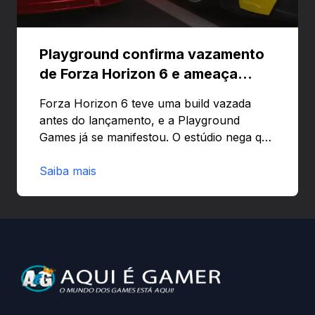
Playground confirma vazamento
de Forza Horizon 6 e ameaça
banir contas
Forza Horizon 6 teve uma build vazada
antes do lançamento, e a Playground
Games já se manifestou. O estúdio nega que
o problema tenha sido causado pelo
preload e avisa que quem usar versões não
Saiba mais
autorizadas pode ser banido ou ter o
hardware bloqueado. Quer entender como
a identificação via conta Xbox funciona e
quando começa o acesso antecipado?
Continue lendo.O vazamento e a resposta
da Playground: negação do preload,
medidas contra acessos não autorizados
(banimentos e bloqueio de hardware),…