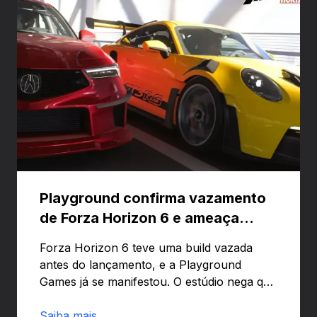
Playground confirma vazamento
de Forza Horizon 6 e ameaça
banir contas
Forza Horizon 6 teve uma build vazada
antes do lançamento, e a Playground
Games já se manifestou. O estúdio nega que
o problema tenha sido causado pelo
preload e avisa que quem usar versões não
Saiba mais