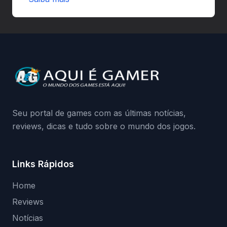
autorizadas pode ser banido ou ter o
hardware bloqueado. Quer entender como
a identificação via conta Xbox funciona e
quando começa o acesso antecipado?
Continue lendo.O vazamento e a resposta
da Playground: negação do preload,
medidas contra acessos não autorizados
(banimentos e bloqueio de hardware),…
Seu portal de games com as últimas notícias,
reviews, dicas e tudo sobre o mundo dos jogos.
Links Rápidos
Home
Reviews
Notícias