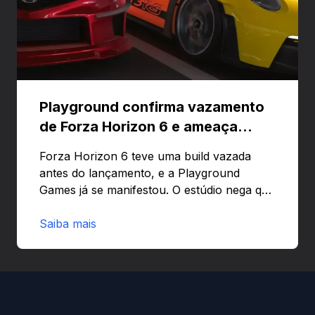
Playground confirma vazamento
de Forza Horizon 6 e ameaça
banir contas
Forza Horizon 6 teve uma build vazada
antes do lançamento, e a Playground
Games já se manifestou. O estúdio nega que
o problema tenha sido causado pelo
preload e avisa que quem usar versões não
Saiba mais
autorizadas pode ser banido ou ter o
hardware bloqueado. Quer entender como
a identificação via conta Xbox funciona e
quando começa o acesso antecipado?
Continue lendo.O vazamento e a resposta