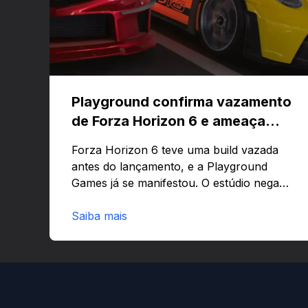
Playground confirma vazamento
de Forza Horizon 6 e ameaça
banir contas
Forza Horizon 6 teve uma build vazada
antes do lançamento, e a Playground
Games já se manifestou. O estúdio nega
que o problema tenha sido causado pelo
preload e avisa que quem usar versões
Saiba mais
não autorizadas pode ser banido ou ter o
hardware bloqueado. Quer entender
como a identificação via conta Xbox
funciona e quando começa o acesso
antecipado? Continue lendo.O vazamento