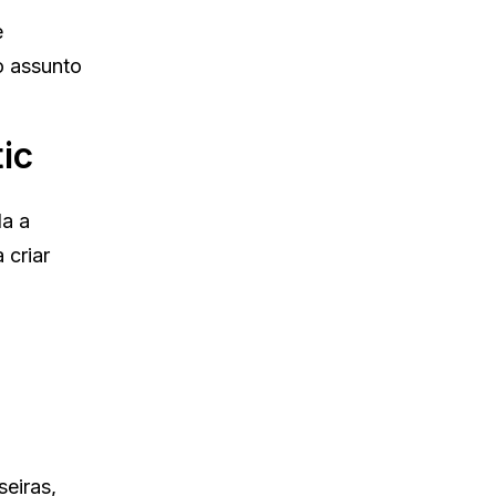
e
o assunto
ic
da a
 criar
eiras,