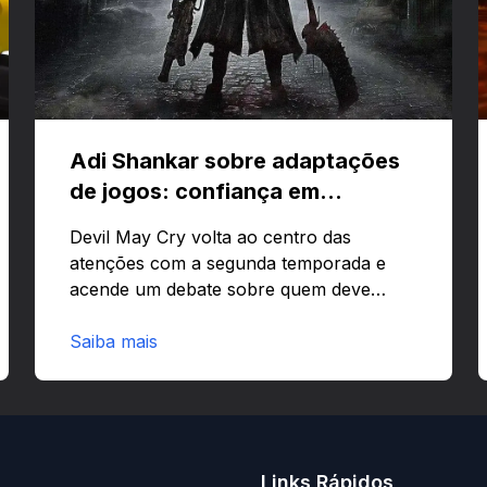
Adi Shankar sobre adaptações
de jogos: confiança em
criativos e Bloodborne
Devil May Cry volta ao centro das
atenções com a segunda temporada e
acende um debate sobre quem deve
comandar adaptações de jogos:
corporações ou criativos? Quer saber
Saiba mais
por que Adi Shankar acha que a
liberdade dos autores faz toda a
diferença?O legado de Adi Shankar e a
segunda temporada de Devil May CryAdi
Shankar ganhou fama por adaptar jogos
Links Rápidos