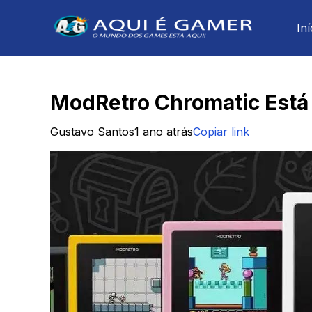
Iní
ModRetro Chromatic Está 
Gustavo Santos
1 ano atrás
Copiar link