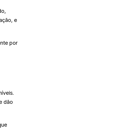
do,
ação, e
ente por
íveis.
ue dão
que