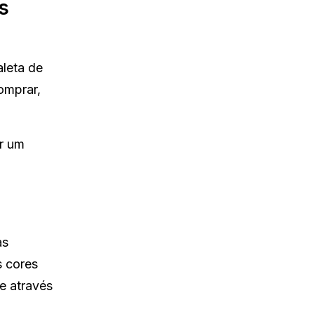
s
aleta de
omprar,
r um
as
s cores
e através