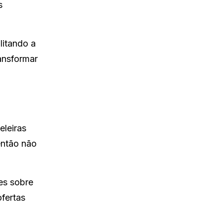
s
litando a
ansformar
eleiras
então não
es sobre
fertas