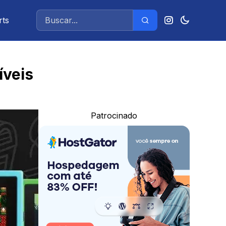
rts
íveis
Patrocinado