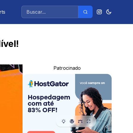
rts
vel!
Patrocinado