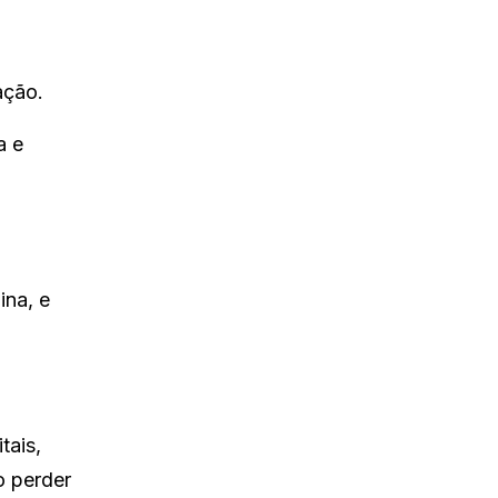
ação.
a e
ina, e
tais,
o perder