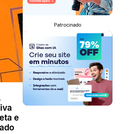
Patrocinado
,
iva
eta e
dado