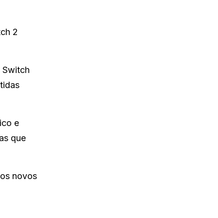
tch 2
o Switch
tidas
ico e
mas que
dos novos