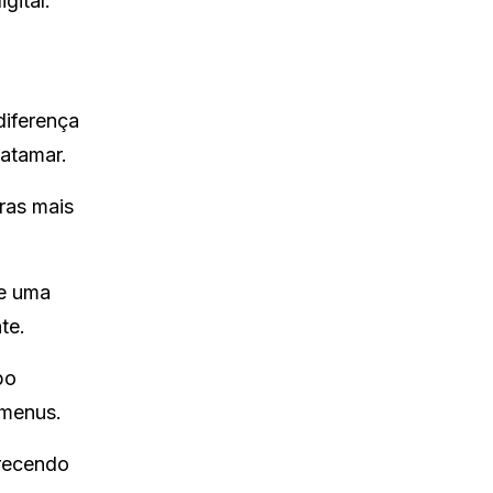
gital.
diferença
atamar.
ras mais
 e uma
te.
po
 menus.
erecendo