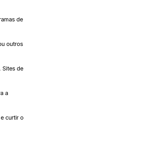
gramas de
ou outros
 Sites de
a a
 curtir o