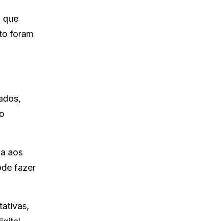
o que
to foram
ados,
so
da aos
ode fazer
ativas,