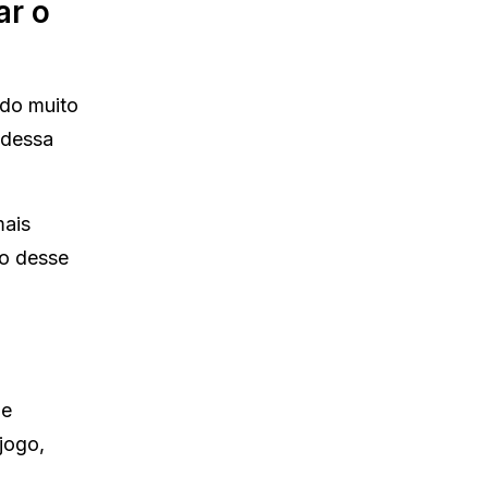
ar o
do muito
 dessa
mais
to desse
de
jogo,