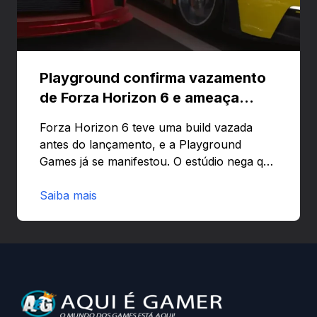
Playground confirma vazamento
de Forza Horizon 6 e ameaça
banir contas
Forza Horizon 6 teve uma build vazada
antes do lançamento, e a Playground
Games já se manifestou. O estúdio nega que
o problema tenha sido causado pelo
preload e avisa que quem usar versões não
Saiba mais
autorizadas pode ser banido ou ter o
hardware bloqueado. Quer entender como
a identificação via conta Xbox funciona e
quando começa o acesso antecipado?
Continue lendo.O vazamento e a resposta
da Playground: negação do preload,
medidas contra acessos não autorizados