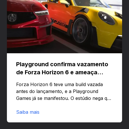
Playground confirma vazamento
de Forza Horizon 6 e ameaça
banir contas
Forza Horizon 6 teve uma build vazada
antes do lançamento, e a Playground
Games já se manifestou. O estúdio nega que
o problema tenha sido causado pelo
preload e avisa que quem usar versões não
Saiba mais
autorizadas pode ser banido ou ter o
hardware bloqueado. Quer entender como