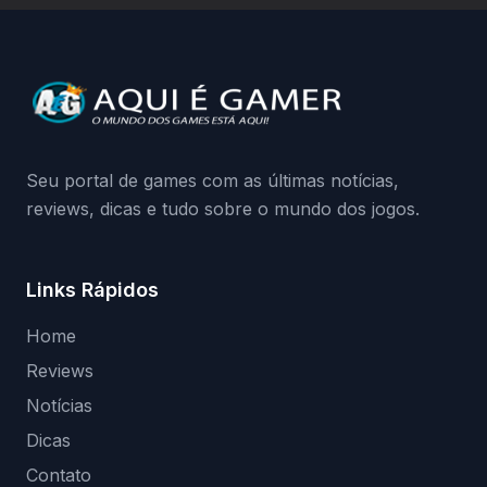
a identificação via conta Xbox funciona e
quando começa o acesso antecipado?
Continue lendo.O vazamento e a resposta
da Playground: negação do preload,
medidas contra acessos não autorizados
(banimentos e bloqueio de hardware),…
Seu portal de games com as últimas notícias,
reviews, dicas e tudo sobre o mundo dos jogos.
Links Rápidos
Home
Reviews
Notícias
Dicas
Contato