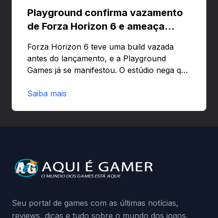
Playground confirma vazamento
de Forza Horizon 6 e ameaça
banir contas
Forza Horizon 6 teve uma build vazada
antes do lançamento, e a Playground
Games já se manifestou. O estúdio nega que
o problema tenha sido causado pelo
preload e avisa que quem usar versões não
Saiba mais
autorizadas pode ser banido ou ter o
hardware bloqueado. Quer entender como
a identificação via conta Xbox funciona e
quando começa o acesso antecipado?
Continue lendo.O vazamento e a resposta
da Playground: negação do preload,
medidas contra acessos não autorizados
(banimentos e bloqueio de hardware),…
Seu portal de games com as últimas notícias,
reviews, dicas e tudo sobre o mundo dos jogos.