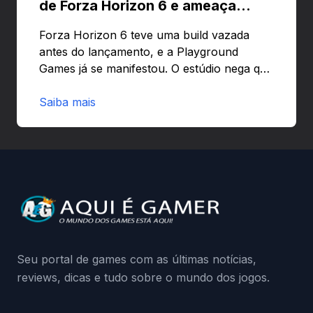
de Forza Horizon 6 e ameaça
banir contas
Forza Horizon 6 teve uma build vazada
antes do lançamento, e a Playground
Games já se manifestou. O estúdio nega que
o problema tenha sido causado pelo
preload e avisa que quem usar versões não
Saiba mais
autorizadas pode ser banido ou ter o
hardware bloqueado. Quer entender como
a identificação via conta Xbox funciona e
quando começa o acesso antecipado?
Continue lendo.O vazamento e a resposta
da Playground: negação do preload,
medidas contra acessos não autorizados
(banimentos e bloqueio de hardware),…
Seu portal de games com as últimas notícias,
reviews, dicas e tudo sobre o mundo dos jogos.