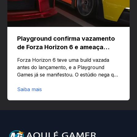
Playground confirma vazamento
de Forza Horizon 6 e ameaça
banir contas
Forza Horizon 6 teve uma build vazada
antes do lançamento, e a Playground
Games já se manifestou. O estúdio nega que
o problema tenha sido causado pelo
preload e avisa que quem usar versões não
Saiba mais
autorizadas pode ser banido ou ter o
hardware bloqueado. Quer entender como
a identificação via conta Xbox funciona e
quando começa o acesso antecipado?
Continue lendo.O vazamento e a resposta
da Playground: negação do preload,