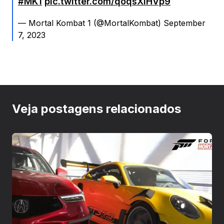
#MK1
pic.twitter.com/qoqsXIHVp9
— Mortal Kombat 1 (@MortalKombat) September
7, 2023
Veja postagens relacionados