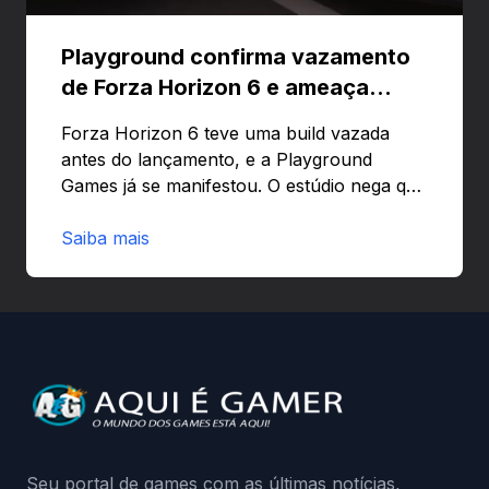
Playground confirma vazamento
de Forza Horizon 6 e ameaça
banir contas
Forza Horizon 6 teve uma build vazada
antes do lançamento, e a Playground
Games já se manifestou. O estúdio nega que
o problema tenha sido causado pelo
preload e avisa que quem usar versões não
Saiba mais
autorizadas pode ser banido ou ter o
hardware bloqueado. Quer entender como
a identificação via conta Xbox funciona e
quando começa o acesso antecipado?
Continue lendo.O vazamento e a resposta
da Playground: negação do preload,
medidas contra acessos não autorizados
(banimentos e bloqueio de hardware),…
Seu portal de games com as últimas notícias,