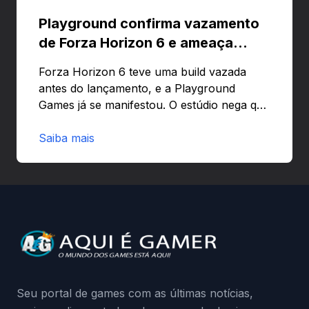
Playground confirma vazamento
de Forza Horizon 6 e ameaça
banir contas
Forza Horizon 6 teve uma build vazada
antes do lançamento, e a Playground
Games já se manifestou. O estúdio nega que
o problema tenha sido causado pelo
preload e avisa que quem usar versões não
Saiba mais
autorizadas pode ser banido ou ter o
hardware bloqueado. Quer entender como
a identificação via conta Xbox funciona e
quando começa o acesso antecipado?
Continue lendo.O vazamento e a resposta
da Playground: negação do preload,
medidas contra acessos não autorizados
(banimentos e bloqueio de hardware),…
Seu portal de games com as últimas notícias,