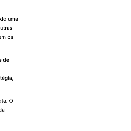
ando uma
outras
cam os
s de
tégia,
ota. O
da