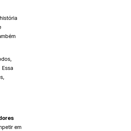
istória
e
 também
odos,
. Essa
s,
dores
mpetir em