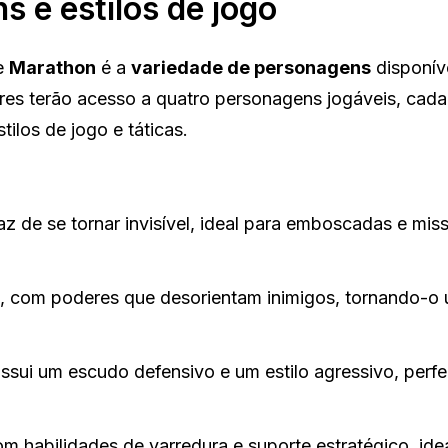
 e estilos de jogo
de
Marathon
é a
variedade de personagens
disponív
dores terão acesso a quatro personagens jogáveis, ca
ilos de jogo e táticas.
az de se tornar invisível, ideal para emboscadas e mis
, com poderes que desorientam inimigos, tornando-o
ssui um escudo defensivo e um estilo agressivo, perfe
m habilidades de varredura e suporte estratégico, ide