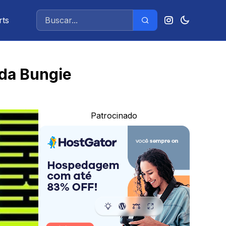
rts
 da Bungie
Patrocinado