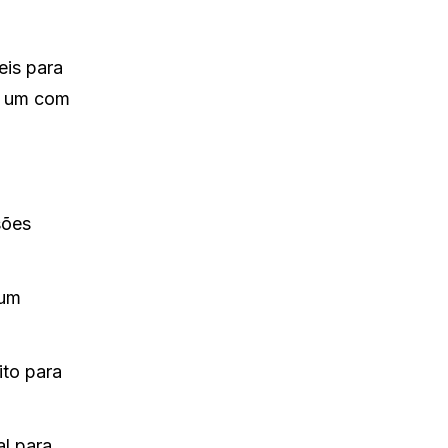
eis para
da um com
sões
 um
ito para
al para