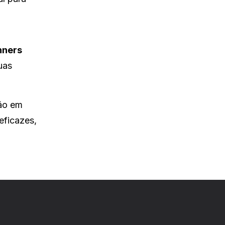
nners
uas
ção em
eficazes,