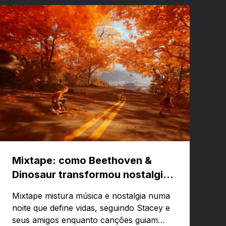
Mixtape: como Beethoven &
Dinosaur transformou nostalgia
em um jogo musical
Mixtape mistura música e nostalgia numa
noite que define vidas, seguindo Stacey e
seus amigos enquanto canções guiam