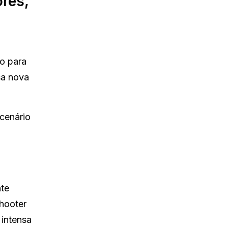
ores,
o para
sa nova
 cenário
nte
shooter
 intensa