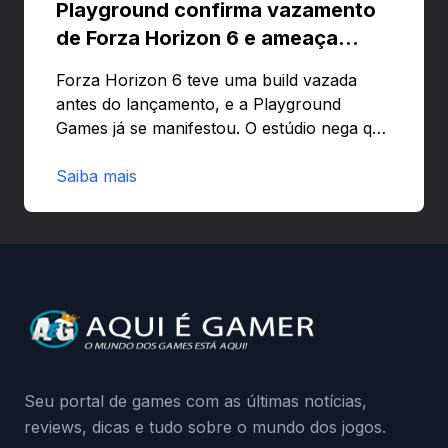
Playground confirma vazamento
de Forza Horizon 6 e ameaça
banir contas
Forza Horizon 6 teve uma build vazada
antes do lançamento, e a Playground
Games já se manifestou. O estúdio nega que
o problema tenha sido causado pelo
preload e avisa que quem usar versões não
Saiba mais
autorizadas pode ser banido ou ter o
hardware bloqueado. Quer entender como
a identificação via conta Xbox funciona e
quando começa o acesso antecipado?
Continue lendo.O vazamento e a resposta
da Playground: negação do preload,
medidas contra acessos não autorizados
(banimentos e bloqueio de hardware),…
Seu portal de games com as últimas notícias,
reviews, dicas e tudo sobre o mundo dos jogos.