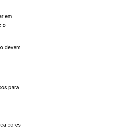
ar em
z o
nto devem
sos para
ica cores