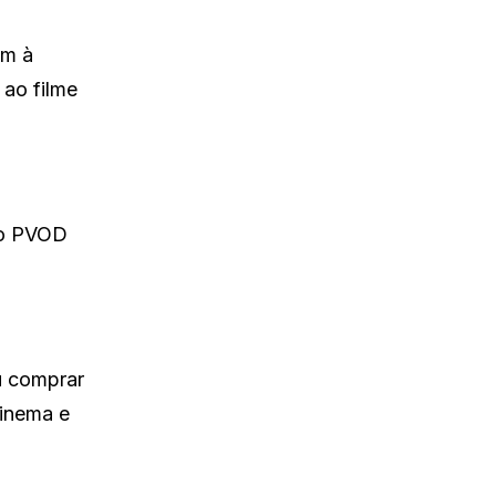
em à
 ao filme
 ao PVOD
u comprar
cinema e