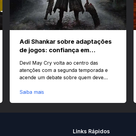
Adi Shankar sobre adaptações
de jogos: confiança em
criativos e Bloodborne
Devil May Cry volta ao centro das
atenções com a segunda temporada e
acende um debate sobre quem deve
comandar adaptações de jogos:
corporações ou criativos? Quer saber
Saiba mais
por que Adi Shankar acha que a
liberdade dos autores faz toda a
diferença?O legado de Adi Shankar e a
segunda temporada de Devil May CryAdi
Shankar ganhou fama por adaptar jogos
Links Rápidos
com forte visão autoral e estilo