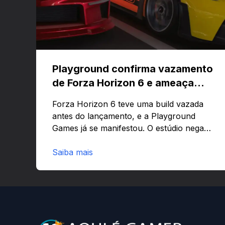
Playground confirma vazamento
de Forza Horizon 6 e ameaça
banir contas
Forza Horizon 6 teve uma build vazada
antes do lançamento, e a Playground
Games já se manifestou. O estúdio nega
que o problema tenha sido causado pelo
preload e avisa que quem usar versões
Saiba mais
não autorizadas pode ser banido ou ter o
hardware bloqueado. Quer entender
como a identificação via conta Xbox
funciona e quando começa o acesso
antecipado? Continue lendo.O vazamento
e a resposta da Playground: negação do