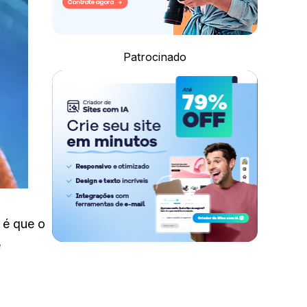
Patrocinado
 é que o
e