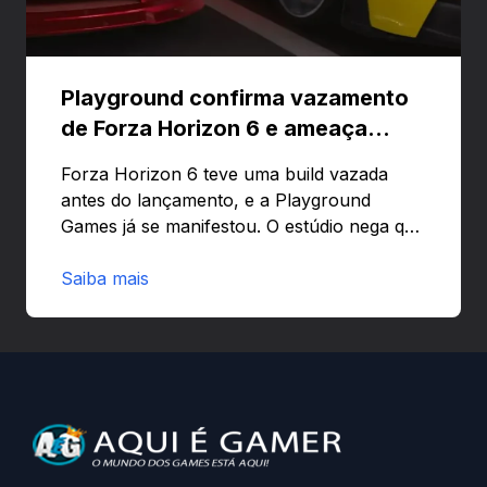
Playground confirma vazamento
de Forza Horizon 6 e ameaça
banir contas
Forza Horizon 6 teve uma build vazada
antes do lançamento, e a Playground
Games já se manifestou. O estúdio nega que
o problema tenha sido causado pelo
preload e avisa que quem usar versões não
Saiba mais
autorizadas pode ser banido ou ter o
hardware bloqueado. Quer entender como
a identificação via conta Xbox funciona e
quando começa o acesso antecipado?
Continue lendo.O vazamento e a resposta
da Playground: negação do preload,
medidas contra acessos não autorizados
(banimentos e bloqueio de hardware),…