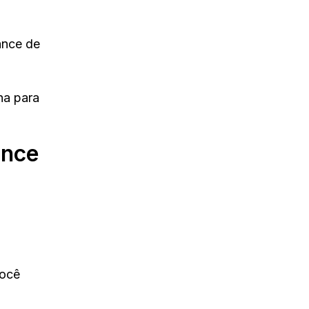
ance de
ha para
ance
você