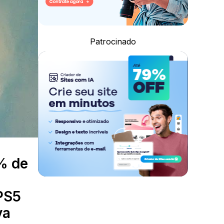
Patrocinado
% de
PS5
va