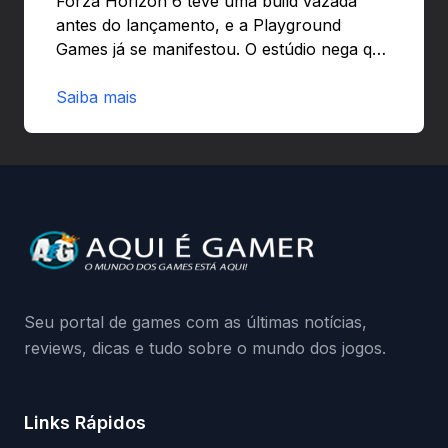
Forza Horizon 6 teve uma build vazada
antes do lançamento, e a Playground
Games já se manifestou. O estúdio nega que
o problema tenha sido causado pelo
preload e avisa que quem usar versões não
Saiba mais
autorizadas pode ser banido ou ter o
hardware bloqueado. Quer entender como
a identificação via conta Xbox funciona e
quando começa o acesso antecipado?
Continue lendo.O vazamento e a resposta
da Playground: negação do preload,
medidas contra acessos não autorizados
(banimentos e bloqueio de hardware),…
Seu portal de games com as últimas notícias,
reviews, dicas e tudo sobre o mundo dos jogos.
Links Rápidos