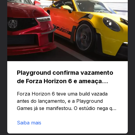
Playground confirma vazamento
de Forza Horizon 6 e ameaça
banir contas
Forza Horizon 6 teve uma build vazada
antes do lançamento, e a Playground
Games já se manifestou. O estúdio nega que
o problema tenha sido causado pelo
preload e avisa que quem usar versões não
Saiba mais
autorizadas pode ser banido ou ter o