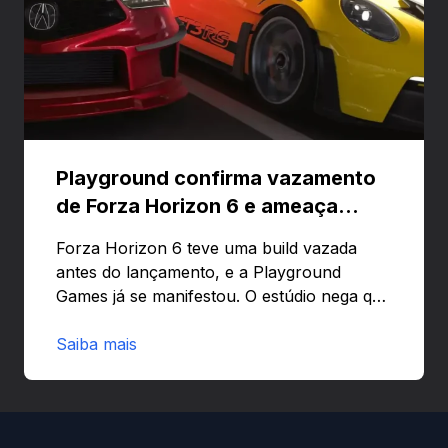
Playground confirma vazamento
de Forza Horizon 6 e ameaça
banir contas
Forza Horizon 6 teve uma build vazada
antes do lançamento, e a Playground
Games já se manifestou. O estúdio nega que
o problema tenha sido causado pelo
preload e avisa que quem usar versões não
Saiba mais
autorizadas pode ser banido ou ter o
hardware bloqueado. Quer entender como
a identificação via conta Xbox funciona e
quando começa o acesso antecipado?