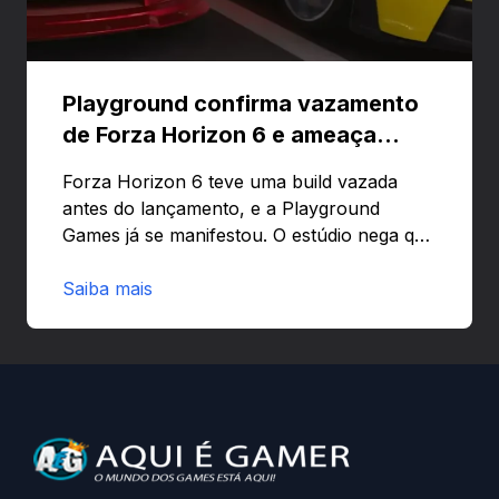
Playground confirma vazamento
de Forza Horizon 6 e ameaça
banir contas
Forza Horizon 6 teve uma build vazada
antes do lançamento, e a Playground
Games já se manifestou. O estúdio nega que
o problema tenha sido causado pelo
preload e avisa que quem usar versões não
Saiba mais
autorizadas pode ser banido ou ter o
hardware bloqueado. Quer entender como
a identificação via conta Xbox funciona e
quando começa o acesso antecipado?
Continue lendo.O vazamento e a resposta
da Playground: negação do preload,
medidas contra acessos não autorizados