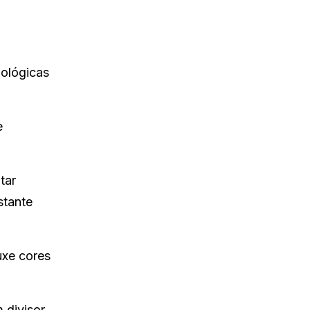
nológicas
e
tar
stante
uxe cores
m divisor