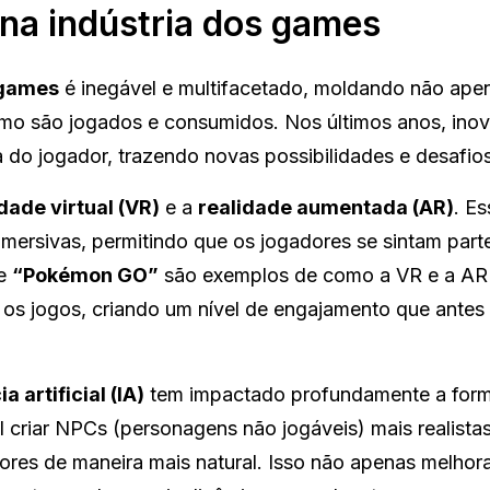
 na indústria dos games
 games
é inegável e multifacetado, moldando não ap
mo são jogados e consumidos. Nos últimos anos, ino
 do jogador, trazendo novas possibilidades e desafios
dade virtual (VR)
e a
realidade aumentada (AR)
. E
imersivas, permitindo que os jogadores se sintam part
e
“Pokémon GO”
são exemplos de como a VR e a A
os jogos, criando um nível de engajamento que antes
a artificial (IA)
tem impactado profundamente a for
l criar NPCs (personagens não jogáveis) mais realista
res de maneira mais natural. Isso não apenas melhor