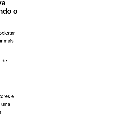
va
ndo o
ockstar
ar mais
a de
tores e
r uma
s