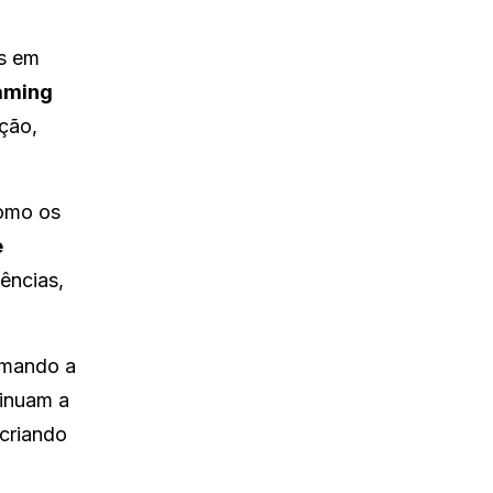
is em
aming
ção,
como os
e
ências,
rmando a
inuam a
 criando