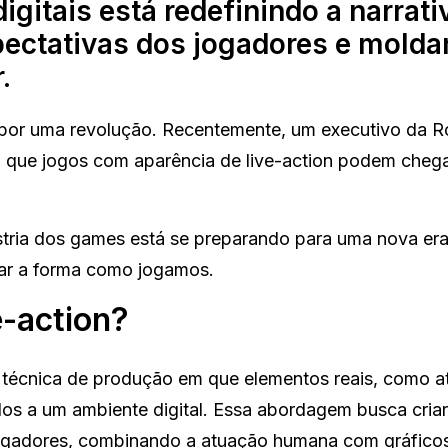
gitais está redefinindo a narrati
ectativas dos jogadores e molda
.
 por uma revolução. Recentemente, um executivo da R
u que jogos com aparência de live-action podem cheg
stria dos games está se preparando para uma nova er
mar a forma como jogamos.
e-action?
técnica de produção em que elementos reais, como a
dos a um ambiente digital. Essa abordagem busca cria
s jogadores, combinando a atuação humana com gráfico