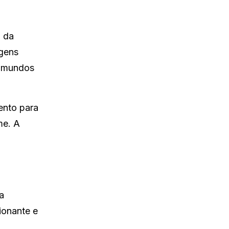
m da
agens
m mundos
ento para
me. A
a
ionante e