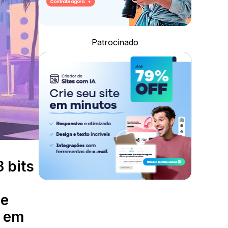
Patrocinado
 bits
ue
s em