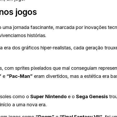
nos jogos
 uma jornada fascinante, marcada por inovações tec
ivenciamos histórias.
a era dos gráficos hiper-realistas, cada geração troux
dos, com sprites pixelados que mal conseguiam represen
”
e
“Pac-Man”
eram divertidos, mas a estética era ba
nsoles como o
Super Nintendo
e o
Sega Genesis
tro
início a uma nova era.
 com jogos como
“Doom”
e
“Final Fantasy VII”
, foi u