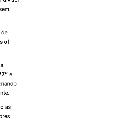
ssem
 de
s of
ia
77”
e
criando
nte.
mo as
ores
.