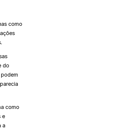
enas como
vações
.
ssas
e do
R podem
 parecia
ma como
s e
a a