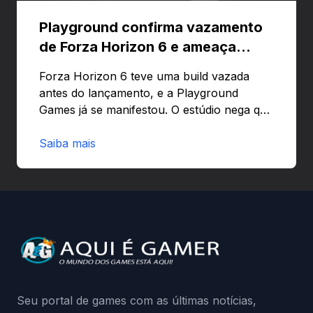
Playground confirma vazamento
de Forza Horizon 6 e ameaça
banir contas
Forza Horizon 6 teve uma build vazada
antes do lançamento, e a Playground
Games já se manifestou. O estúdio nega que
o problema tenha sido causado pelo
preload e avisa que quem usar versões não
Saiba mais
autorizadas pode ser banido ou ter o
hardware bloqueado. Quer entender como
a identificação via conta Xbox funciona e
quando começa o acesso antecipado?
Continue lendo.O vazamento e a resposta
da Playground: negação do preload,
medidas contra acessos não autorizados
(banimentos e bloqueio de hardware),…
Seu portal de games com as últimas notícias,