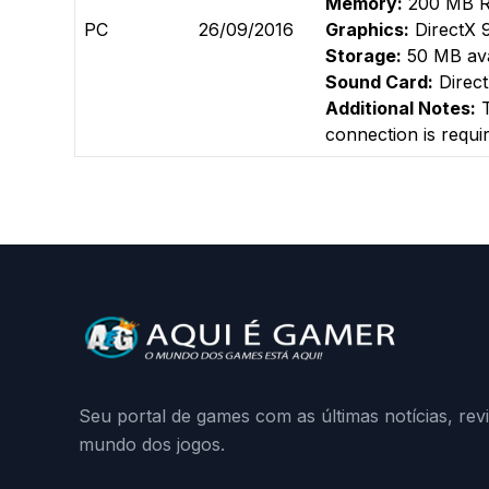
Memory:
200 MB 
PC
26/09/2016
Graphics:
DirectX 9
Storage:
50 MB ava
Sound Card:
Direct
Additional Notes:
T
connection is requi
Seu portal de games com as últimas notícias, rev
mundo dos jogos.