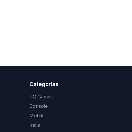
Categorias
PC Games
Console
Mobile
Indie