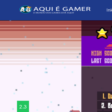
Iní
2.3