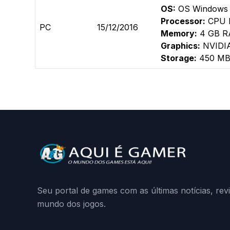
OS:
OS Windows 
Processor:
CPU I
PC
15/12/2016
Memory:
4 GB 
Graphics:
NVIDIA
Storage:
450 MB 
Seu portal de games com as últimas notícias, rev
mundo dos jogos.