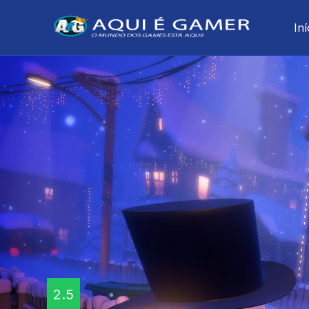
Iní
2.5