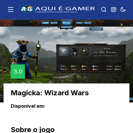
3.0
Magicka: Wizard Wars
Disponivel em:
Sobre o jogo