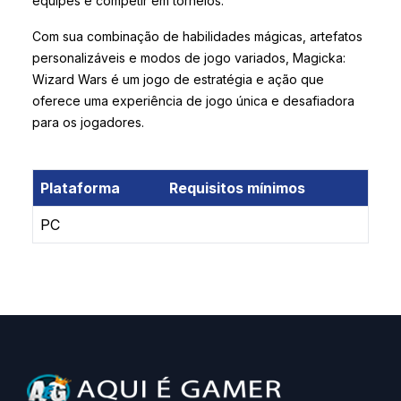
equipes e competir em torneios.
Com sua combinação de habilidades mágicas, artefatos
personalizáveis e modos de jogo variados, Magicka:
Wizard Wars é um jogo de estratégia e ação que
oferece uma experiência de jogo única e desafiadora
para os jogadores.
Plataforma
Requisitos mínimos
PC