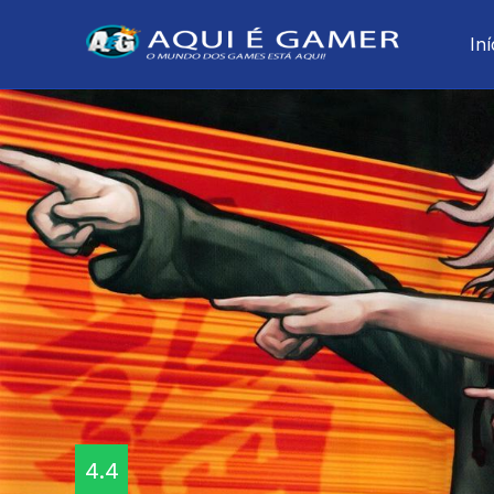
Iní
4.4