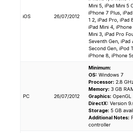
Mini 5, iPad Mini 5 
iPhone 7 Plus, iPad 
iOS
26/07/2012
1 2, iPad Pro, iPad 
iPad Mini 4, iPhone
Mini 3, iPad Pro Fo
Seventh Gen, iPad A
Second Gen, iPod To
iPhone 8, iPhone 5s,
Minimum:
OS:
Windows 7
Processor:
2.8 GHz
Memory:
3 GB RA
PC
26/07/2012
Graphics:
OpenGL 3
DirectX:
Version 9
Storage:
5 GB avai
Additional Notes:
P
controller