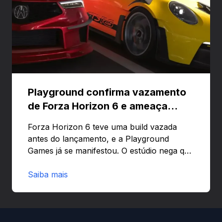
Playground confirma vazamento
de Forza Horizon 6 e ameaça
banir contas
Forza Horizon 6 teve uma build vazada
antes do lançamento, e a Playground
Games já se manifestou. O estúdio nega que
o problema tenha sido causado pelo
preload e avisa que quem usar versões não
Saiba mais
autorizadas pode ser banido ou ter o
hardware bloqueado. Quer entender como
a identificação via conta Xbox funciona e
quando começa o acesso antecipado?