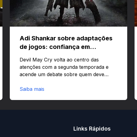
Adi Shankar sobre adaptações
de jogos: confiança em
criativos e Bloodborne
Devil May Cry volta ao centro das
atenções com a segunda temporada e
acende um debate sobre quem deve
comandar adaptações de jogos:
corporações ou criativos? Quer saber
Saiba mais
por que Adi Shankar acha que a
liberdade dos autores faz toda a
diferença?O legado de Adi Shankar e a
segunda temporada de Devil May CryAdi
Shankar ganhou fama por adaptar jogos
Links Rápidos
com forte visão autoral e estilo