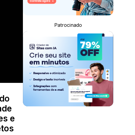
Patrocinado
 do
ade
es e
etos