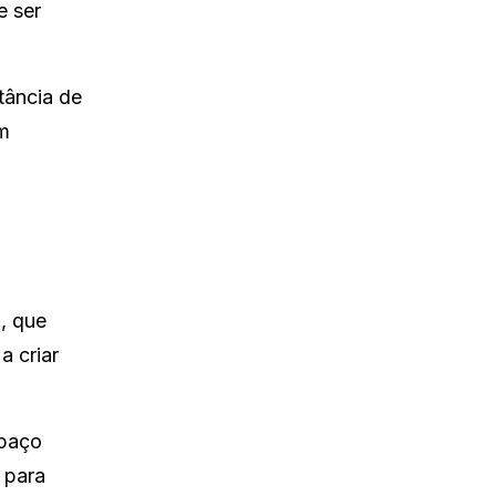
e ser
tância de
em
, que
a criar
spaço
 para