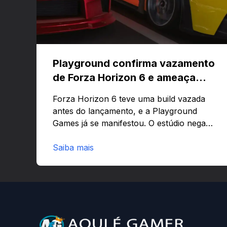
Playground confirma vazamento
de Forza Horizon 6 e ameaça
banir contas
Forza Horizon 6 teve uma build vazada
antes do lançamento, e a Playground
Games já se manifestou. O estúdio nega
que o problema tenha sido causado pelo
preload e avisa que quem usar versões
Saiba mais
não autorizadas pode ser banido ou ter o
hardware bloqueado. Quer entender
como a identificação via conta Xbox
funciona e quando começa o acesso
antecipado? Continue lendo.O vazamento
e a resposta da Playground: negação do