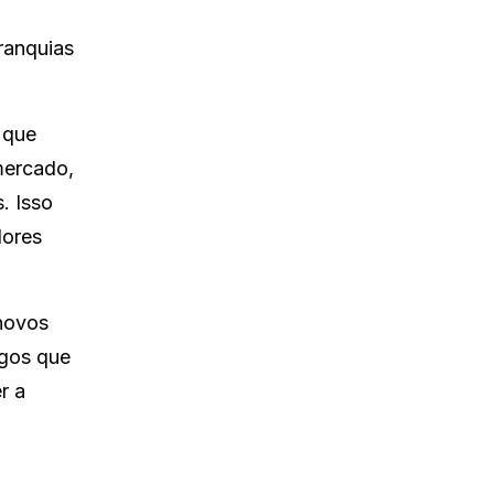
ranquias
 que
mercado,
. Isso
dores
novos
ogos que
r a