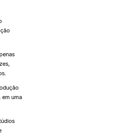
o
ação
apenas
zes,
os.
produção
AA em uma
túdios
e