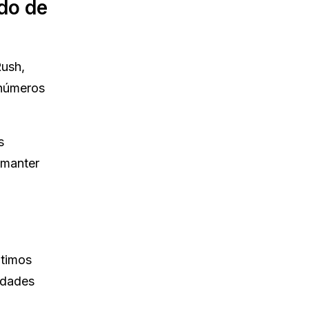
ado de
Rush,
 números
s
 manter
ltimos
ldades