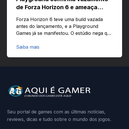
de Forza Horizon 6 e ameaça
banir contas
Forza Horizon 6 teve uma build vazada
antes do lançamento, e a Playground
Games já se manifestou. O estúdio nega que
o problema tenha sido causado pelo
preload e avisa que quem usar versões não
Saiba mais
autorizadas pode ser banido ou ter o
hardware bloqueado. Quer entender como
a identificação via conta Xbox funciona e
quando começa o acesso antecipado?
Continue lendo.O vazamento e a resposta
da Playground: negação do preload,
medidas contra acessos não autorizados
(banimentos e bloqueio de hardware),…
Seu portal de games com as últimas notícias,
reviews, dicas e tudo sobre o mundo dos jogos.